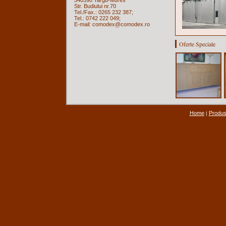
540590 Targu-Mures
Str. Budiului nr.70
Tel./Fax.: 0265 232 387;
Tel.: 0742 222 049;
E-mail: comodex@comodex.ro
Oferte Speciale
Home
Produ
|