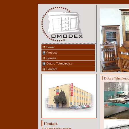
Home
Produse
Servicii
Dotare Tehnologica
Contact
Dotare Tehnologic
Contact